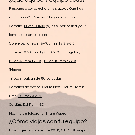
Respuesta corta, echa un vistazo a
¿Qué hay
en mi bolso?
. Pero aquí hay un resumen:
Cámara:
Nikon D3400
(sí, es súper básica y aún
toma excelentes fotos)
Objetivos:
Tamron 18-400 mm f / 3.5-6.3
,
Tamron 10-24 mm f / 3.5-45
(Gran
angular),
Nikon 35 mm f / 1.8
,
Nikon 40 mm f / 2.8
(Macro)
Trípode:
Joilcan de 80 pulgadas
Cámaras de acción:
GoPro Max
,
GoPro Hero 8
Dron:
DJI Mavic Air 2
Cardán:
DJI Ronin SC
Mochila de fotografía:
Thule Aspect
¿Cómo viajas con tu equipo?
Desde que lo compré en 2018, SIEMPRE viajo