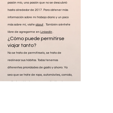
pasión mío, una pasión que no se descubrió
hasta alrededor de 2017. Para obtener más
información sobre mi trabajo diario y un poco
más sobre mí, visite
about
. También siéntete
libre de agregarme en
LinkedIn
.
¿Cómo puede permitirse
viajar tanto?
No se trata de permitírselo, se trata de
realinear sus hábitos. Todos tenemos
diferentes prioridades de gasto y ahorro. Ya
sea que se trate de ropa, automóviles, comida,
películas, videojuegos o una adicción a los
dulces, nadie es el mismo. Mi prioridad son los
viajes y
todo lo que los involucre.
¿Cuál es tu condado
favorito que has visitado?