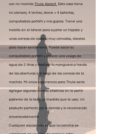
con mi
mochila
Thule Aspect.
Esta cosa tiene
mi cámara, 4 lentes, drone + 4 baterías,
computadora portátil y mis gopros. Tiene una
hebilla en el lateral para sujetar un trípode y
unas correas de cadera muy cómodas, ideales
para hacer senderismo. Puede sacar su
computadora portátil y colocar una vejiga de
agua de 2 litros y deslizar la manguera a través
de las aberturas a lo largo de las correas de la
mochila. Mi única sugerencia para Thule sería
agregar algunas correas elásticas en la parte
posterior de la bolsa (a medida que la usa). Un
producto perfecto por lo demás y lo recomiendo
encarecidamente.
Cualquier equipo con el que no camine se