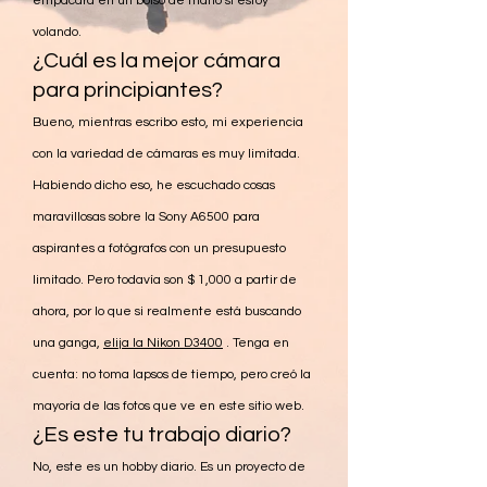
empacará en un bolso de mano si estoy
volando.
¿Cuál es la mejor cámara
para principiantes?
Bueno, mientras escribo esto, mi experiencia
con la variedad de cámaras es muy limitada.
Habiendo dicho eso, he escuchado cosas
maravillosas sobre la Sony A6500 para
aspirantes a fotógrafos con un presupuesto
limitado. Pero todavía son $ 1,000 a partir de
ahora, por lo que si realmente está buscando
una ganga,
elija la Nikon D3400
. Tenga en
cuenta: no toma lapsos de tiempo, pero creó la
mayoría de las fotos que ve en este sitio web.
¿Es este tu trabajo diario?
No, este es un hobby diario. Es un proyecto de