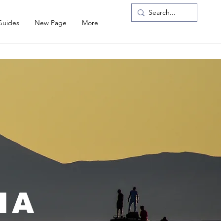
Guides
New Page
More
IA